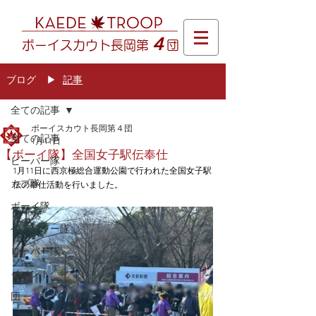
４
ボーイスカウト長岡第
団
ブログ
​▶
記事
記事
全ての記事
ボーイスカウト長岡第４団
全ての記事
1月11日
【ボーイ隊】全国女子駅伝奉仕
ビーバー隊
1月11日に西京極総合運動公園で行われた全国女子駅
カブ隊
伝の奉仕活動を行いました。
ボーイ隊
ベンチャー隊
ローバー隊
イベント
団