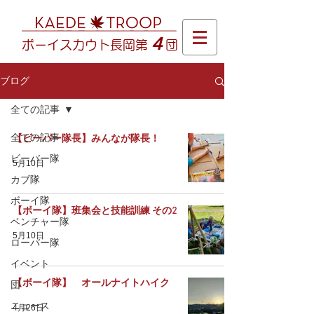
４
ボーイスカウト長岡第
団
ブログ
全ての記事
全ての記事
【ビーバー隊長】みんなが隊長！
ビーバー隊
5月10日
カブ隊
ボーイ隊
【ボーイ隊】班集会と技能訓練 その2
ベンチャー隊
5月10日
ローバー隊
イベント
【ボーイ隊】 オールナイトハイク
団
ニュース
4月26日