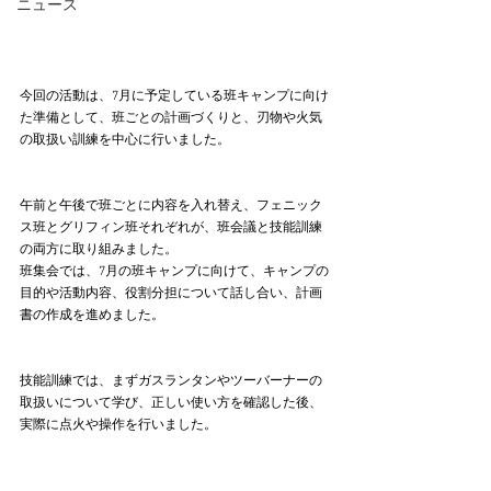
ニュース
今回の活動は、7月に予定している班キャンプに向け
た準備として、班ごとの計画づくりと、刃物や火気
の取扱い訓練を中心に行いました。
午前と午後で班ごとに内容を入れ替え、フェニック
ス班とグリフィン班それぞれが、班会議と技能訓練
の両方に取り組みました。 
班集会では、7月の班キャンプに向けて、キャンプの
目的や活動内容、役割分担について話し合い、計画
書の作成を進めました。
技能訓練では、まずガスランタンやツーバーナーの
取扱いについて学び、正しい使い方を確認した後、
実際に点火や操作を行いました。