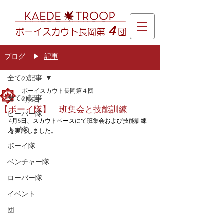
４
ボーイスカウト長岡第
団
ブログ
​▶
記事
記事
全ての記事
ボーイスカウト長岡第４団
全ての記事
4月5日
【ボーイ隊】 班集会と技能訓練
ビーバー隊
4月5日、スカウトベースにて班集会および技能訓練
カブ隊
を実施しました。
ボーイ隊
ベンチャー隊
ローバー隊
イベント
団