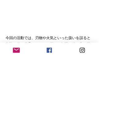
今回の活動では、刃物や火気といった扱いを誤ると
危険を伴う道具について、正しい知識と使い方を学
びながら、安全に活動する大切さを実感することが
できました。
また、1年目スカウトに寄り添いながら指導する先輩
スカウトの姿も見られ、班としての成長を感じられ
る一日となりました。
7月の班キャンプに向けて、準備は着々と進んでいま
す。
これからどんなキャンプになるのか、今から楽しみ
です！
仲間と協力しながら一つひとつの技能を身につけて
いく体験は、きっと大きな自信につながります。