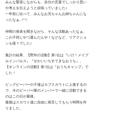
みんな緊張しながらも、自分の言葉でしっかり思い
や考えを伝えようと頑張っていました♪
一年前に比べて、みんなお兄ちゃんお姉ちゃんにな
ったなぁ…(^^)
仲間の発表を聞きながら、そんな活動あったなぁ、
この子同じやつ選んだんや！などなど、リアクショ
ンも様々でした♪
集計の結果、【野外の活動】第1位は『いけ！メイプ
ルインパルス』『せかいいちすてきなおうち』、
【オンラインの活動】第1位は『おうちキャンプ』で
した！
ビッグビーバーの子達はカブスカウトに上進するの
で、今のビーバー隊のメンバーで一緒に活動できる
のはこの日が最後。
最後はスカウト達に自由に発言してもらう時間を作
りました。