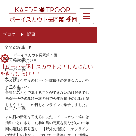
４
ボーイスカウト長岡第
団
ブログ
​▶
記事
記事
全ての記事
ボーイスカウト長岡第４団
全ての記事
2021年9月23日
【ビーバー隊】スカウトよ！しんじだい
ビーバー隊
をきりひらけ！！
カブ隊
いよいよ今年度のビーバー隊最後の隊集会の日がや
ってきました。
ボーイ隊
最後にみんなで集まることができないのは残念でし
ベンチャー隊
たが、今できる精一杯の形で今年度最後の活動を楽
しもう！と、この日もオンラインで集合しました。
ローバー隊
この日の活動を迎えるにあたって、スカウト達には
イベント
活動ごとにもらった参加賞の写真を見ながらの一年
団
間の活動を振り返り、【野外の活動】【オンライン
の活動】の中から、ぞれぞれ一番楽しかった活動を