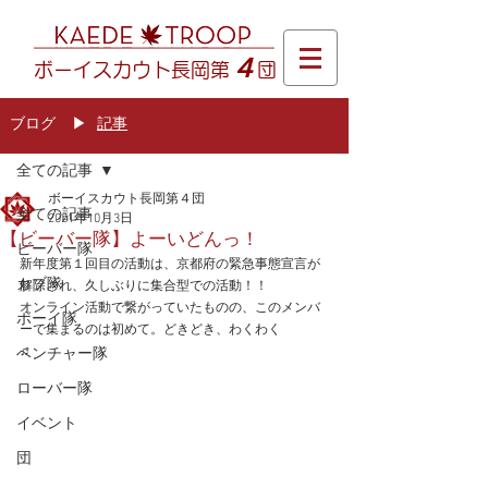
４
ボーイスカウト長岡第
団
ブログ
​▶
記事
記事
全ての記事
ボーイスカウト長岡第４団
全ての記事
2021年10月3日
【ビーバー隊】よーいどんっ！
ビーバー隊
新年度第１回目の活動は、京都府の緊急事態宣言が
カブ隊
解除され、久しぶりに集合型での活動！！
オンライン活動で繋がっていたものの、このメンバ
ボーイ隊
ーで集まるのは初めて。どきどき、わくわく
♫　　　　　　
ベンチャー隊
ローバー隊
イベント
団