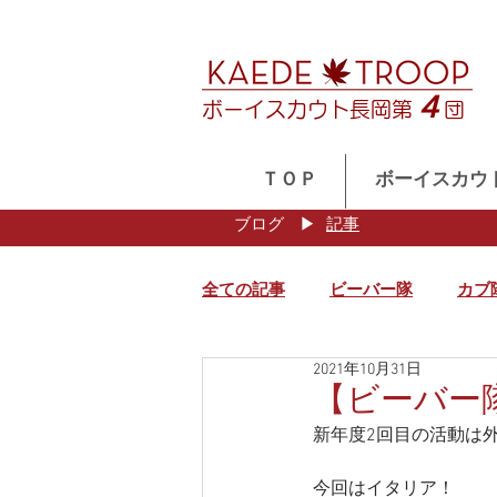
４
ボーイスカウト長岡第
団
ＴＯＰ
ボーイスカウ
ブログ
​▶
記事
全ての記事
ビーバー隊
カブ
2021年10月31日
【ビーバー
新年度2回目の活動は
今回はイタリア！