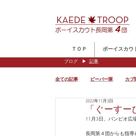
４
ボーイスカウト長岡第
団
ＴＯＰ
ボーイスカウ
ブログ
​▶
記事
全ての記事
ビーバー隊
カブ
2022年11月3日
「ぐーすー
11月3日、バンビオ
長岡第４団からも指導