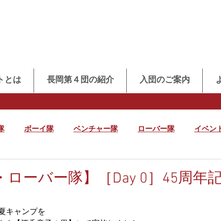
トとは
長岡第４団の紹介
入団のご案内
隊
ボーイ隊
ベンチャー隊
ローバー隊
イベン
ローバー隊】［Day 0］45周年
同夏キャンプを