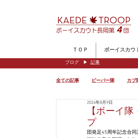
４
ボーイスカウト長岡第
団
ＴＯＰ
ボーイスカウ
ブログ
​▶
記事
全ての記事
ビーバー隊
カブ
2024年8月9日
【ボーイ隊・
プ
団発足45周年記念合