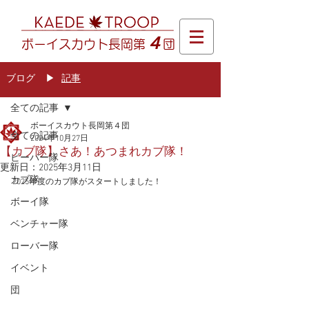
４
ボーイスカウト長岡第
団
ブログ
​▶
記事
記事
全ての記事
ボーイスカウト長岡第４団
全ての記事
2024年10月27日
【カブ隊】さあ！あつまれカブ隊！
ビーバー隊
更新日：
2025年3月11日
カブ隊
2025年度のカブ隊がスタートしました！
ボーイ隊
ベンチャー隊
ローバー隊
イベント
団