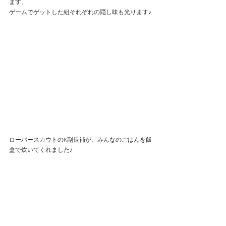
ます。
ゲームでゲットした組それぞれの隠し味も光ります♪
ローバースカウトのK副長補が、みんなのごはんを飯
盒で炊いてくれました♪