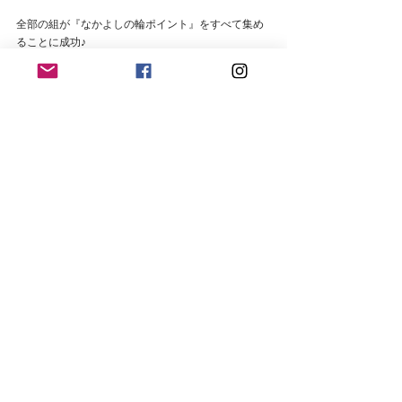
全部の組が『なかよしの輪ポイント』をすべて集め
ることに成功♪
閉会セレモニーではみんなで祝声を送り合いまし
た。
これから一年よろしくお願いします！
カブ隊
すべて表示
最新記事