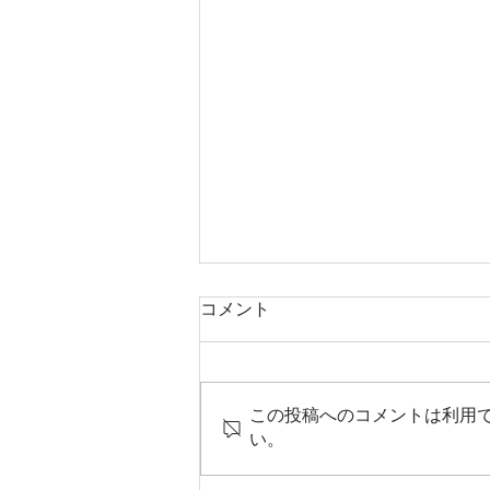
コメント
この投稿へのコメントは利用
い。
「あつまれ！少年探偵団」開