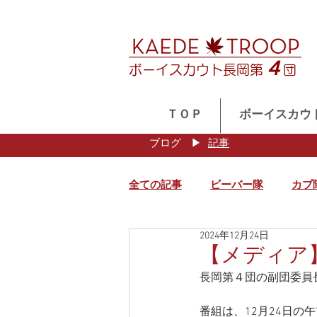
４
ボーイスカウト長岡第
団
ＴＯＰ
ボーイスカウ
ブログ
​▶
記事
全ての記事
ビーバー隊
カブ
2024年12月24日
【メディア
長岡第４団の副団委員
番組は、12月24日の